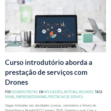
Curso introdutório aborda a
prestação de serviços com
Drones
POR
EDUARDO FREITAS
EM
APLICAÇÕES
,
NOTÍCIAS
,
RELEASES
TAGS
DRONE
,
EMPREENDEDORISMO
,
PRESTACAO DE SERVICO
Vagas limitadas nas atividades (cursos, seminários e fórum) do
DroneShow e MundoGEO Connect 2019. Garanta a sua! Com a