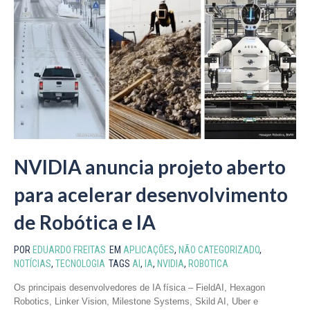
NVIDIA anuncia projeto aberto
para acelerar desenvolvimento
de Robótica e IA
POR
EDUARDO FREITAS
EM
APLICAÇÕES
,
NÃO CATEGORIZADO
,
NOTÍCIAS
,
TECNOLOGIA
TAGS
AI
,
IA
,
NVIDIA
,
ROBOTICA
Os principais desenvolvedores de IA física – FieldAI, Hexagon
Robotics, Linker Vision, Milestone Systems, Skild AI, Uber e