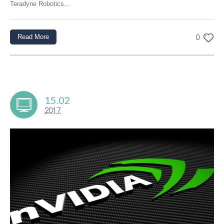
Teradyne Robotics...
Read More
0
15.02
2017