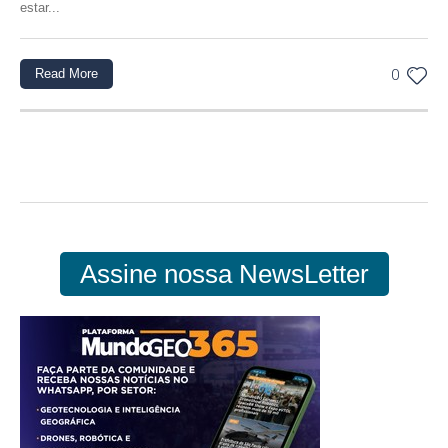
estar...
Read More
0
Assine nossa NewsLetter