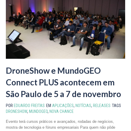
DroneShow e MundoGEO
Connect PLUS acontecem em
São Paulo de 5 a 7 de novembro
POR
EDUARDO FREITAS
EM
APLICAÇÕES
,
NOTÍCIAS
,
RELEASES
TAGS
DRONESHOW
,
MUNDOGEO
,
NOVA CHANCE
Evento terá cursos práticos e avançados, rodadas de negócios,
mostra de tecnologia e fóruns empresariais Para quem não pôde