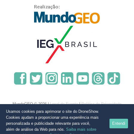
MundoGEO © 2026 |
Local do Evento
|
Política de Privacidade
Usamos cookies para aprimorar o site do DroneShow.
Cookies ajudam a proporcionar uma experiência mais
personalizada e publicidade relevante para você,
Entendi
além de análise da Web para nós.
Saiba mais sobre