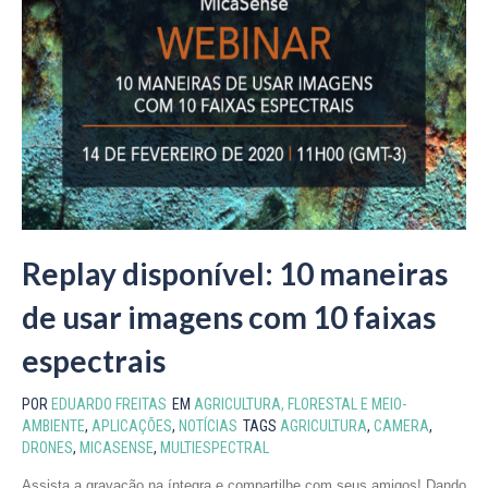
Replay disponível: 10 maneiras
de usar imagens com 10 faixas
espectrais
POR
EDUARDO FREITAS
EM
AGRICULTURA, FLORESTAL E MEIO-
AMBIENTE
,
APLICAÇÕES
,
NOTÍCIAS
TAGS
AGRICULTURA
,
CAMERA
,
DRONES
,
MICASENSE
,
MULTIESPECTRAL
Assista a gravação na íntegra e compartilhe com seus amigos! Dando