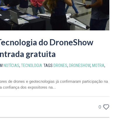
Tecnologia do DroneShow
ntrada gratuita
EM
NOTÍCIAS
,
TECNOLOGIA
TAGS
DRONES
,
DRONESHOW
,
MOTRA
,
res de drones e geotecnologias já confirmaram participação na
 confiança dos expositores na...
0