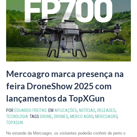
Mercoagro marca presença na
feira DroneShow 2025 com
lançamentos da TopXGun
POR
EDUARDO FREITAS
EM
APLICAÇÕES
,
NOTÍCIAS
,
RELEASES
,
TECNOLOGIA
TAGS
DRONE
,
DRONES
,
MERCO AGRO
,
MERCOAGRO
,
TOPXGUN
No estande da Mercoagro, os visitantes poderão conferir de perto o