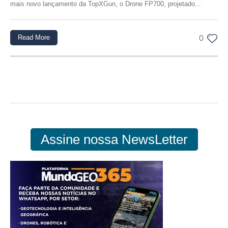
mais novo lançamento da TopXGun, o Drone FP700, projetado...
Read More
0
Assine nossa NewsLetter