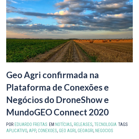
Geo Agri confirmada na
Plataforma de Conexões e
Negócios do DroneShow e
MundoGEO Connect 2020
POR
EDUARDO FREITAS
EM
NOTÍCIAS
,
RELEASES
,
TECNOLOGIA
TAGS
APLICATIVO
,
APP
,
CONEXOES
,
GEO AGRI
,
GEOAGRI
,
NEGOCIOS