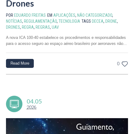
Drones
POR
EDUARDO FREITAS
EM
APLICAÇÕES
,
NÃO CATEGORIZADO
,
NOTÍCIAS
,
REGULAMENTAÇÃO
,
TECNOLOGIA
TAGS
DECEA
,
DRONE
,
DRONES
,
REGRA
,
REGRAS
,
UAV
A nova ICA 100-40 estabelece os procedimentos e responsabilidades
para o acesso seguro ao espaço aéreo brasileiro por aeronaves não...
Read More
0
04.05
2026