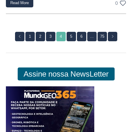
Read More
0
1
2
3
4
5
6
…
75
Assine nossa NewsLetter