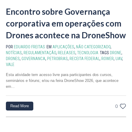
Encontro sobre Governança
corporativa em operações com
Drones acontece na DroneShow
POR
EDUARDO FREITAS
EM
APLICAÇÕES
,
NÃO CATEGORIZADO
,
NOTÍCIAS
,
REGULAMENTAÇÃO
,
RELEASES
,
TECNOLOGIA
TAGS
DRONE
,
DRONES
,
GOVERNANCA
,
PETROBRAS
,
RECEITA FEDERAL
,
ROWER
,
UAV
,
VALE
Esta atividade tem acesso livre para participantes dos cursos,
seminários e fóruns; e/ou na feira DroneShow 2026, que acontece
em...
Read More
0