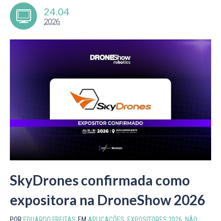
24.04
2026
SkyDrones confirmada como
expositora na DroneShow 2026
POR
EDUARDO FREITAS
EM
APLICAÇÕES
,
EXPOSITORES 2026
,
NÃO