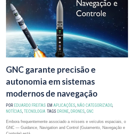
GNC garante precisão e
autonomia em sistemas
modernos de navegação
POR
EDUARDO FREITAS
EM
APLICAÇÕES
,
NÃO CATEGORIZADO
,
NOTÍCIAS
,
TECNOLOGIA
TAGS
DRONE
,
DRONES
,
GNC
Embora frequentemente associado a mísseis e veículos espaciais, o
GNC — Guidance, Navigation and Control (Guiamento, Navegação e
Controle) está...