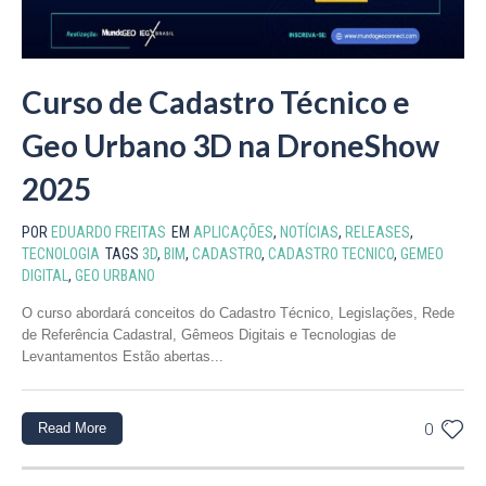
Curso de Cadastro Técnico e
Geo Urbano 3D na DroneShow
2025
POR
EDUARDO FREITAS
EM
APLICAÇÕES
,
NOTÍCIAS
,
RELEASES
,
TECNOLOGIA
TAGS
3D
,
BIM
,
CADASTRO
,
CADASTRO TECNICO
,
GEMEO
DIGITAL
,
GEO URBANO
O curso abordará conceitos do Cadastro Técnico, Legislações, Rede
de Referência Cadastral, Gêmeos Digitais e Tecnologias de
Levantamentos Estão abertas...
Read More
0