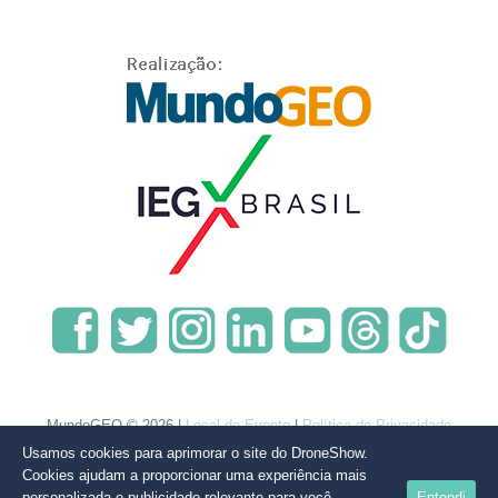
MundoGEO © 2026 |
Local do Evento
|
Política de Privacidade
Usamos cookies para aprimorar o site do DroneShow.
Cookies ajudam a proporcionar uma experiência mais
personalizada e publicidade relevante para você,
Entendi