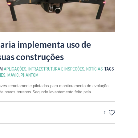
ria implementa uso de
suas construções
EM
APLICAÇÕES
,
INFRAESTRUTURA E INSPEÇÕES
,
NOTÍCIAS
TAGS
NES
,
MAVIC
,
PHANTOM
naves remotamente pilotadas para monitoramento de evolução
e novos terrenos Segundo levantamento feito pela...
0