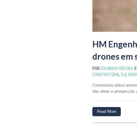
HM Engenha
drones em 
POR
EDUARDO FREITAS
CONSTRUTORA
,
DJI
,
DRO
Construtora utiliza aero
das obras e prospecção d
Read More