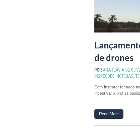
Lançamento
de drones
POR
ANA FLÁVIA DE OLIV
INSPEÇÕES
,
NOTÍCIAS
,
TE
Com instrutor formado n
incentivar a profissional
Read More