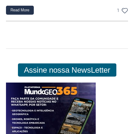
Read More
1
Assine nossa NewsLetter