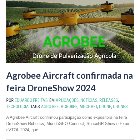
Agrobee Aircraft confirmada na
feira DroneShow 2024
POR
EDUARDO FREITAS
EM
APLICAÇÕES
,
NOTÍCIAS
,
RELEASES
,
TECNOLOGIA
TAGS
AGRO BEE
,
AGROBEE
,
AIRCRAFT
,
DRONE
,
DRONES
A Agrobee Aircraft confirmou participação como expositora na feira
DroneShow Robotics, MundoGEO Connect, SpaceBR Show e Expo
eVTOL 2024, que...