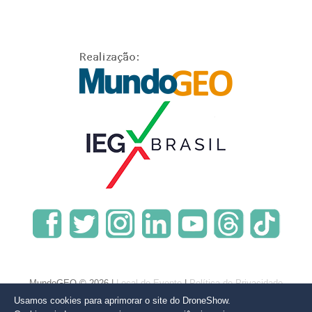
MundoGEO © 2026 |
Local do Evento
|
Política de Privacidade
Usamos cookies para aprimorar o site do DroneShow.