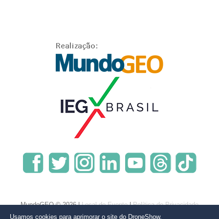
MundoGEO © 2026 |
Local do Evento
|
Política de Privacidade
Usamos cookies para aprimorar o site do DroneShow.