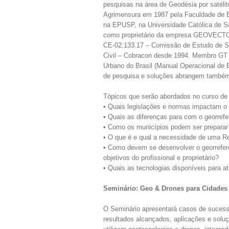
pesquisas na área de Geodésia por satéli
Agrimensura em 1987 pela Faculdade de E
na EPUSP, na Universidade Católica de S
como proprietário da empresa GEOVECTOR
CE-02:133.17 – Comissão de Estudo de Se
Civil – Cobracon desde 1994. Membro GT T
Urbano do Brasil (Manual Operacional de E
de pesquisa e soluções abrangem também o
Tópicos que serão abordados no curso de
• Quais legislações e normas impactam o
• Quais as diferenças para com o georrefe
• Como os municípios podem ser prepara
• O que é e qual a necessidade de uma R
• Como devem se desenvolver o georrefere
objetivos do profissional e proprietário?
• Quais as tecnologias disponíveis para at
Seminário: Geo & Drones para Cidades 
O Seminário apresentará casos de sucess
resultados alcançados, aplicações e solu