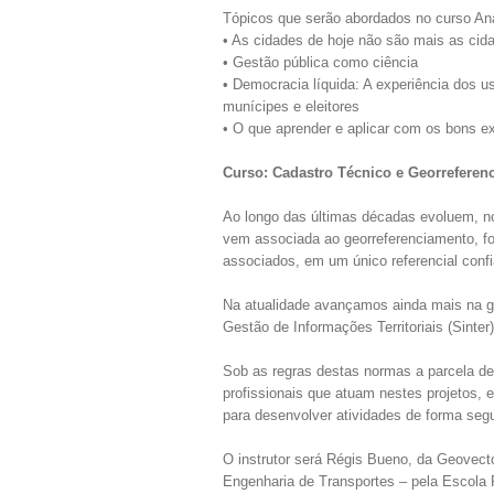
Tópicos que serão abordados no curso Anál
• As cidades de hoje não são mais as ci
• Gestão pública como ciência
• Democracia líquida: A experiência dos u
munícipes e eleitores
• O que aprender e aplicar com os bons e
Curso: Cadastro Técnico e Georrefere
Ao longo das últimas décadas evoluem, no 
vem associada ao georreferenciamento, for
associados, em um único referencial confi
Na atualidade avançamos ainda mais na g
Gestão de Informações Territoriais (Sinter
Sob as regras destas normas a parcela de
profissionais que atuam nestes projetos, 
para desenvolver atividades de forma segur
O instrutor será Régis Bueno, da Geovect
Engenharia de Transportes – pela Escola