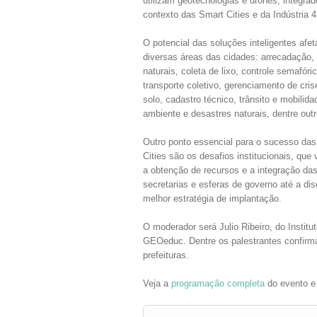
utilizam geotecnologias e drones, integra
contexto das Smart Cities e da Indústria 4
O potencial das soluções inteligentes afe
diversas áreas das cidades: arrecadação,
naturais, coleta de lixo, controle semafóric
transporte coletivo, gerenciamento de cris
solo, cadastro técnico, trânsito e mobilid
ambiente e desastres naturais, dentre outr
Outro ponto essencial para o sucesso da
Cities são os desafios institucionais, que
a obtenção de recursos e a integração das
secretarias e esferas de governo até a di
melhor estratégia de implantação.
O moderador será Julio Ribeiro, do Institu
GEOeduc. Dentre os palestrantes confirma
prefeituras.
Veja a
programação completa
do evento e 