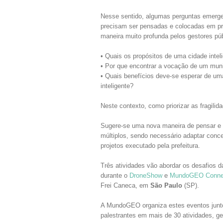
Nesse sentido, algumas perguntas emerg
precisam ser pensadas e colocadas em pr
maneira muito profunda pelos gestores púb
• Quais os propósitos de uma cidade intel
• Por que encontrar a vocação de um mun
• Quais benefícios deve-se esperar de um
inteligente?
Neste contexto, como priorizar as fragili
Sugere-se uma nova maneira de pensar e ag
múltiplos, sendo necessário adaptar conce
projetos executado pela prefeitura.
Três atividades vão abordar os desafios 
durante o
DroneShow
e
MundoGEO Conne
Frei Caneca, em
São Paulo
(SP).
A MundoGEO organiza estes eventos juntos
palestrantes em mais de 30 atividades, g