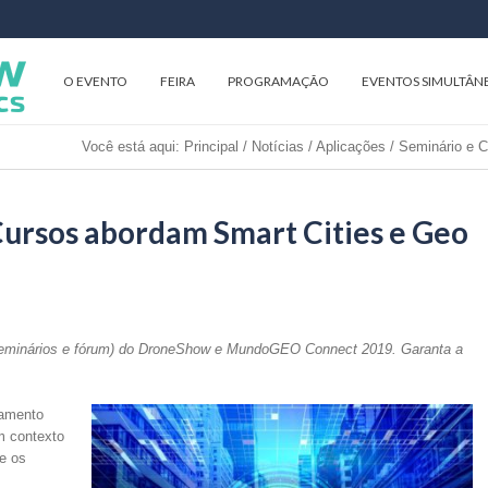
O EVENTO
FEIRA
PROGRAMAÇÃO
EVENTOS SIMULTÂN
Você está aqui:
Principal
/
Notícias
/
Aplicações
/
Seminário e C
Cursos abordam Smart Cities e Geo
 seminários e fórum) do DroneShow e MundoGEO Connect 2019. Garanta a
jamento
m contexto
e os