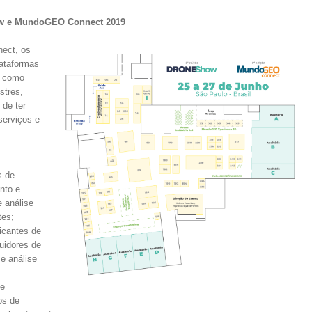
ow e MundoGEO Connect 2019
ect, os
lataformas
, como
stres,
 de ter
serviços e
s de
nto e
 análise
tes;
ricantes de
uidores de
e análise
 e
os de