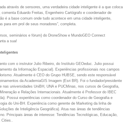
ada através de sensores, uma verdadeira cidade inteligente é a que coloca
”, comenta Eduardo Freitas, Engenheiro Cartógrafo e coordenador de
ão é a base comum onde tudo acontece em uma cidade inteligente,
ias para em prol de seus moradores”, completa.
cursos, seminários e fórum) do DroneShow e MundoGEO Connect
nta a sua!
teligentes
nto com o instrutor Julio Ribeiro, do Instituto GEOeduc. Julio possui
amento da Informação Espacial). Experiências profissionais nos campos
edorismo. Atualmente é CEO do Grupo HUBSE, sendo este responsável
reinamentos da AcademiaGIS Imagem (Esri BR). Foi o fundador/presidente
nas universidades UniBH, UNA e PUCMinas, nos cursos de Geografia,
Mineração e Relações Internacionais. Atualmente é Professor do IBEC
uada). Possui experiências como coordenador do Curso de Geografia e
ologia do Uni-BH. Experiência como gerente de Marketing da linha de
uções de Inteligência Geográfica). Atua nas áreas de tendências
ino. Principais áreas de interesse: Tendências Tecnológicas, Educação,
Cities..