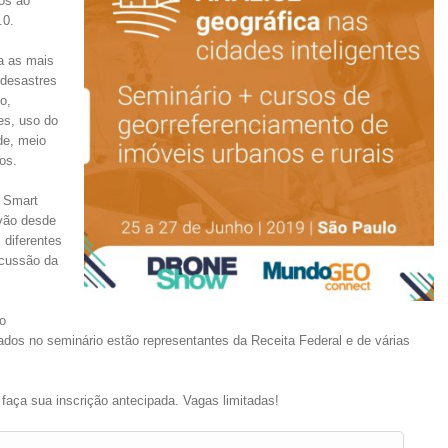
dos ao
.0.
ta as mais
 desastres
o,
es, uso do
ade, meio
os.
s Smart
 vão desde
 diferentes
scussão da
to
dos no seminário estão representantes da Receita Federal e de várias
faça sua inscrição antecipada. Vagas limitadas!