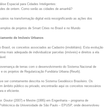
ise Espacial para Cidades Inteligentes:
dades de ontem. Como serão as cidades de amanhã?
suários na transformação digital está ressignificando as ações dos
xemplos de projetos de Smart Cities no Brasil e no Mundo
nciamento de Imóveis Urbanos
Brasil, os conceitos associados ao Cadastro (imobiliário). Esta evolução
ma mais adequada de individualizar parcelas (imóveis) e direitos a ela
ável.
overnança de terras com o desenvolvimento do Sistema Nacional de
) e os projetos de Regularização Fundiária Urbana (Reurb).
ve ser corretamente descrita no Sistema Geodésico Brasileiro. Os
em âmbito público ou privado, encontrarão aqui os conceitos necessários
a e eficiente.
or. Doutor (2007) e Mestre (1995) em Engenharia – programa de
 Politécnica da Universidade de São Paulo – EPUSP, onde desenvolveu