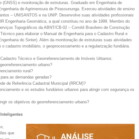
te (GNSS) e monitoração de estruturas. Graduado em Engenharia de
ngenharia de Agrimensura de Pirassununga. Exerceu atividades de ensino
antos – UNISANTOS e na UNIP. Desenvolve suas atividades profissionais
 Engenharia Geomática, a qual constituiu no ano de 1999. Membro do
rviços Topográficos da ABNT/CB-02 – Comitê Brasileiro de Construção
écnico para elaborar o Manual de Engenharia para o Cadastro Rural e
ngenharia do Sinter). Além da monitoração de estruturas suas atividades
 cadastro imobiliário, o geoprocessamento e a regularização fundiária.
 Cadastro Técnico e Georreferenciamento de Imóveis Urbanos:
 georreferenciamento urbano?
renciamento rural?
r para as demandas geradas?
ede de Referência Cadastral Municipal (RRCM)?
nciamento e os estudos fundiários urbanos para atingir com segurança os
ingir os objetivos do georreferenciamento urbano?
Inteligentes
o,
ções que