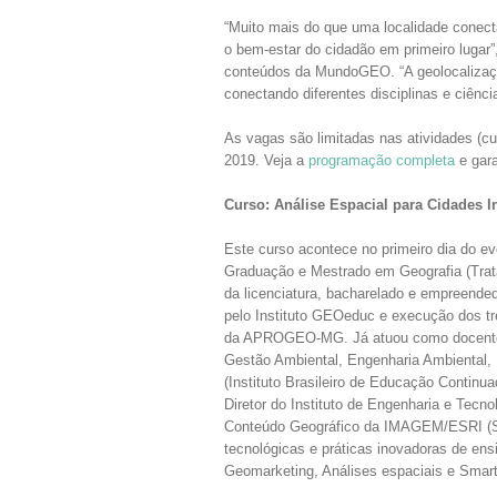
“Muito mais do que uma localidade conect
o bem-estar do cidadão em primeiro lugar
conteúdos da MundoGEO. “A geolocalizaç
conectando diferentes disciplinas e ciênc
As vagas são limitadas nas atividades (
2019. Veja a
programação completa
e gara
Curso: Análise Espacial para Cidades In
Este curso acontece no primeiro dia do eve
Graduação e Mestrado em Geografia (Trat
da licenciatura, bacharelado e empreend
pelo Instituto GEOeduc e execução dos t
da APROGEO-MG. Já atuou como docente 
Gestão Ambiental, Engenharia Ambiental, 
(Instituto Brasileiro de Educação Contin
Diretor do Instituto de Engenharia e Tecn
Conteúdo Geográfico da IMAGEM/ESRI (Sol
tecnológicas e práticas inovadoras de ens
Geomarketing, Análises espaciais e Smart 