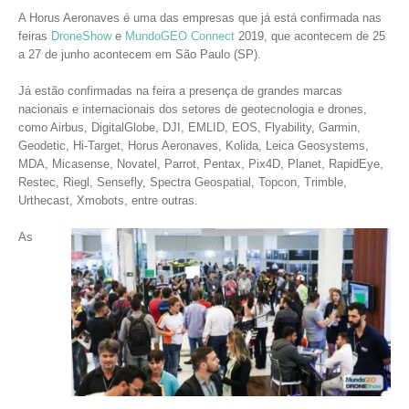
A Horus Aeronaves é uma das empresas que já está confirmada nas
feiras
DroneShow
e
MundoGEO Connect
2019, que acontecem de 25
a 27 de junho acontecem em São Paulo (SP).
Já estão confirmadas na feira a presença de grandes marcas
nacionais e internacionais dos setores de geotecnologia e drones,
como Airbus, DigitalGlobe, DJI, EMLID, EOS, Flyability, Garmin,
Geodetic, Hi-Target, Horus Aeronaves, Kolida, Leica Geosystems,
MDA, Micasense, Novatel, Parrot, Pentax, Pix4D, Planet, RapidEye,
Restec, Riegl, Sensefly, Spectra Geospatial, Topcon, Trimble,
Urthecast, Xmobots, entre outras.
As