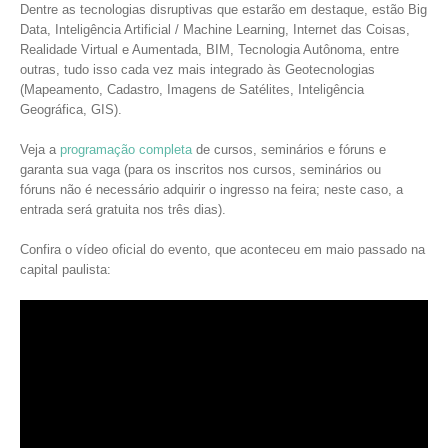
Dentre as tecnologias disruptivas que estarão em destaque, estão Big
Data, Inteligência Artificial / Machine Learning, Internet das Coisas,
Realidade Virtual e Aumentada, BIM, Tecnologia Autônoma, entre
outras, tudo isso cada vez mais integrado às Geotecnologias
(Mapeamento, Cadastro, Imagens de Satélites, Inteligência
Geográfica, GIS).
Veja a
programação completa
de cursos, seminários e fóruns e
garanta sua vaga (para os inscritos nos cursos, seminários ou
fóruns não é necessário adquirir o ingresso na feira; neste caso, a
entrada será gratuita nos três dias).
Confira o vídeo oficial do evento, que aconteceu em maio passado na
capital paulista: