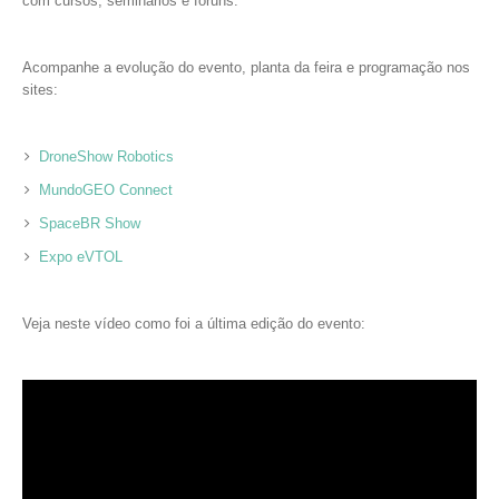
com cursos, seminários e fóruns.
Acompanhe a evolução do evento, planta da feira e programação nos
sites:
DroneShow Robotics
MundoGEO Connect
SpaceBR Show
Expo eVTOL
Veja neste vídeo como foi a última edição do evento: