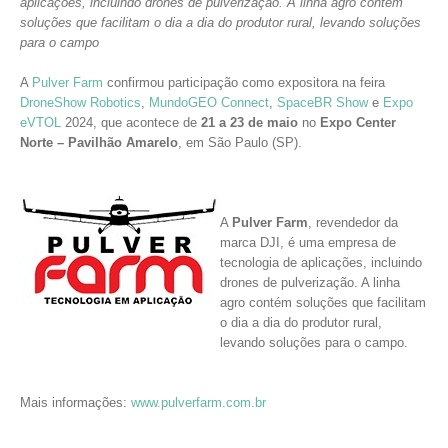
aplicações, incluindo drones de pulverização. A linha agro contém
soluções que facilitam o dia a dia do produtor rural, levando soluções
para o campo
A
Pulver Farm
confirmou participação como expositora na feira
DroneShow Robotics
,
MundoGEO Connect
,
SpaceBR Show
e
Expo
eVTOL
2024, que acontece de
21 a 23 de maio
no
Expo Center
Norte – Pavilhão Amarelo
, em São Paulo (SP).
A
Pulver Farm
, revendedor da
marca DJI, é uma empresa de
tecnologia de aplicações, incluindo
drones de pulverização. A linha
agro contém soluções que facilitam
o dia a dia do produtor rural,
levando soluções para o campo.
Mais informações:
www.pulverfarm.com.br