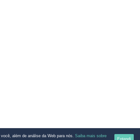
a você, além de análise da Web para nós.
Saiba mais sobre
Entendi