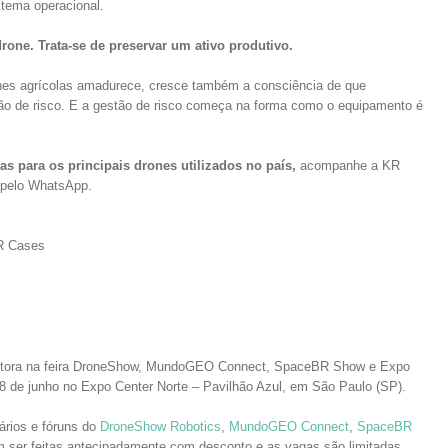
stema operacional.
rone. Trata-se de preservar um ativo produtivo.
ones agrícolas amadurece, cresce também a consciência de que
ão de risco. E a gestão de risco começa na forma como o equipamento é
s para os principais drones utilizados no país,
acompanhe a KR
 pelo WhatsApp.
R Cases
itora na feira DroneShow, MundoGEO Connect, SpaceBR Show e Expo
8 de junho no Expo Center Norte – Pavilhão Azul, em São Paulo (SP).
rios e fóruns do
DroneShow Robotics
,
M
undoGEO Connect
,
SpaceBR
m ser feitas antecipadamente com desconto e as vagas são limitadas.