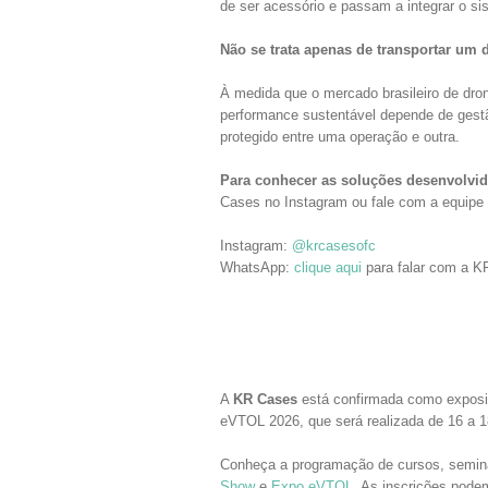
de ser acessório e passam a integrar o si
Não se trata apenas de transportar um d
À medida que o mercado brasileiro de dr
performance sustentável depende de gest
protegido entre uma operação e outra.
Para conhecer as soluções desenvolvida
Cases no Instagram ou fale com a equipe
Instagram:
@krcasesofc
WhatsApp:
clique aqui
para falar com a K
A
KR Cases
está confirmada como expos
eVTOL 2026, que será realizada de 16 a 1
Conheça a programação de cursos, seminá
Show
e
E
xpo eVTOL
. As inscrições pode