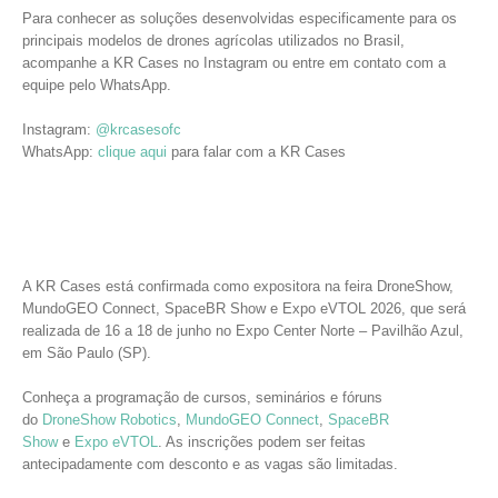
Para conhecer as soluções desenvolvidas especificamente para os
principais modelos de drones agrícolas utilizados no Brasil,
acompanhe a KR Cases no Instagram ou entre em contato com a
equipe pelo WhatsApp.
Instagram:
@krcasesofc
WhatsApp:
clique aqui
para falar com a KR Cases
A KR Cases está confirmada como expositora na feira DroneShow,
MundoGEO Connect, SpaceBR Show e Expo eVTOL 2026, que será
realizada de 16 a 18 de junho no Expo Center Norte – Pavilhão Azul,
em São Paulo (SP).
Conheça a programação de cursos, seminários e fóruns
do
DroneShow Robotics
,
M
undoGEO Connect
,
SpaceBR
Show
e
E
xpo eVTOL
. As inscrições podem ser feitas
antecipadamente com desconto e as vagas são limitadas.