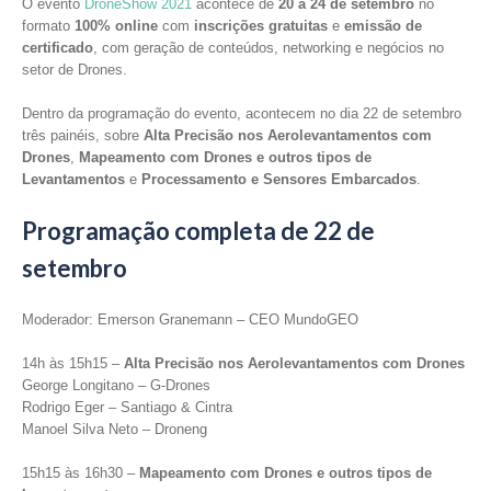
O evento
DroneShow 2021
acontece de
20 a 24 de setembro
no
formato
100% online
com
inscrições gratuitas
e
emissão de
certificado
, com geração de conteúdos, networking e negócios no
setor de Drones.
Dentro da programação do evento, acontecem no dia 22 de setembro
três painéis, sobre
Alta Precisão nos Aerolevantamentos com
Drones
,
Mapeamento com Drones e outros tipos de
Levantamentos
e
Processamento e Sensores Embarcados
.
Programação completa de 22 de
setembro
Moderador: Emerson Granemann – CEO MundoGEO
14h às 15h15 –
Alta Precisão nos Aerolevantamentos com Drones
George Longitano – G-Drones
Rodrigo Eger – Santiago & Cintra
Manoel Silva Neto – Droneng
15h15 às 16h30 –
Mapeamento com Drones e outros tipos de