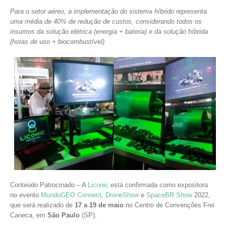
Para o setor aéreo, a implementação do sistema híbrido representa
uma média de 40% de redução de custos, considerando todos os
insumos da solução elétrica (energia + bateria) e da solução híbrida
(horas de uso + biocombustível)
Conteúdo Patrocinado – A
Liconic
está confirmada como expositora
no evento
MundoGEO Connect
,
DroneShow
e
SpaceBR Show
2022,
que será realizado de
17 a 19 de maio
no Centro de Convenções Frei
Caneca, em
São Paulo
(SP).