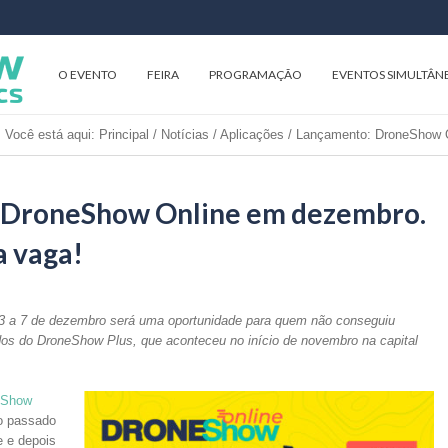
O EVENTO
FEIRA
PROGRAMAÇÃO
EVENTOS SIMULTÂN
Você está aqui:
Principal
/
Notícias
/
Aplicações
/
Lançamento: DroneShow O
 DroneShow Online em dezembro.
a vaga!
 3 a 7 de dezembro será uma oportunidade para quem não conseguiu
os do DroneShow Plus, que aconteceu no início de novembro na capital
eShow
o passado
e e depois