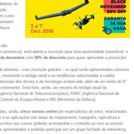
dedores do
ação,
um curso
 estarem
havia
 não
o presencial, está aberta a inscrição para uma oportunidade imperdível: o
7 de dezembro
com
50% de desconto
para quem aproveitar a promoção!
e abertura – com inscrição gratuita – no qual serão apresentados números
, mostrando o estágio atual e as tendências relacionadas à cadeia
potenciais dos drones e da tecnologia embarcada, além de um relato do 6º
centemente. Será feito, ainda, um resumo do estágio atual da
gência Nacional de Telecomunicações), ANAC (Agência Nacional de
ontrole do Espaço Aéreo) e MD (Ministério da Defesa).
idos, ainda,
cinco cursos online
por especialistas do setor, relacionados
e as aplicações nas áreas de mapeamento, topografia, agricultura e
nscritos nos cursos poderão acompanhar o conteúdo ao vivo ou assistir
is apresentados e poderão participar em um grupo fechado de networking.