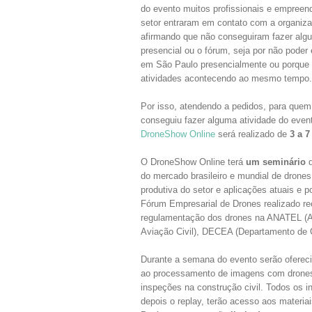
do evento muitos profissionais e empreen
setor entraram em contato com a organiz
afirmando que não conseguiram fazer alg
presencial ou o fórum, seja por não poder
em São Paulo presencialmente ou porque 
atividades acontecendo ao mesmo tempo.
Por isso, atendendo a pedidos, para quem
conseguiu fazer alguma atividade do event
DroneShow Online
será realizado de
3 a 
O DroneShow Online terá
um seminário
d
do mercado brasileiro e mundial de drones
produtiva do setor e aplicações atuais e 
Fórum Empresarial de Drones realizado re
regulamentação dos drones na ANATEL (A
Aviação Civil), DECEA (Departamento de C
Durante a semana do evento serão oferec
ao processamento de imagens com drones 
inspeções na construção civil. Todos os i
depois o replay, terão acesso aos materia