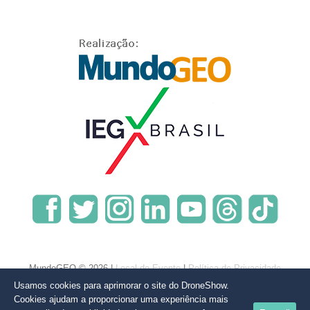
MundoGEO © 2026 |
Local do Evento
|
Política de Privacidade
Usamos cookies para aprimorar o site do DroneShow.
Cookies ajudam a proporcionar uma experiência mais