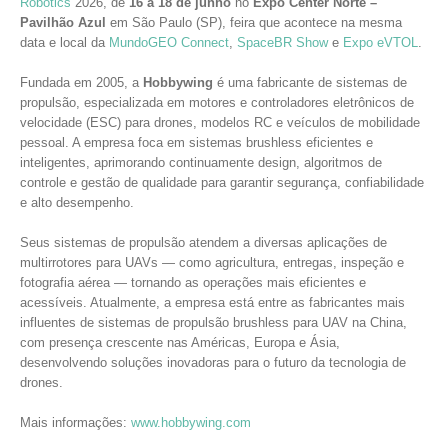
Robotics
2026, de
16 a 18 de junho
no
Expo Center Norte –
Pavilhão Azul
em São Paulo (SP), feira que acontece na mesma
data e local da
MundoGEO Connect
,
SpaceBR Show
e
Expo eVTOL
.
Fundada em 2005, a
Hobbywing
é uma fabricante de sistemas de
propulsão, especializada em motores e controladores eletrônicos de
velocidade (ESC) para drones, modelos RC e veículos de mobilidade
pessoal. A empresa foca em sistemas brushless eficientes e
inteligentes, aprimorando continuamente design, algoritmos de
controle e gestão de qualidade para garantir segurança, confiabilidade
e alto desempenho.
Seus sistemas de propulsão atendem a diversas aplicações de
multirrotores para UAVs — como agricultura, entregas, inspeção e
fotografia aérea — tornando as operações mais eficientes e
acessíveis. Atualmente, a empresa está entre as fabricantes mais
influentes de sistemas de propulsão brushless para UAV na China,
com presença crescente nas Américas, Europa e Ásia,
desenvolvendo soluções inovadoras para o futuro da tecnologia de
drones.
Mais informações:
www.hobbywing.com