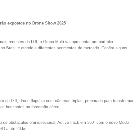
arão expostos no Drone Show 2025
is recentes da DJI, o Grupo Multi vai apresentar um portfólio
 no Brasil e atende a diferentes segmentos de mercado. Confira alguns
o da DJI, drone flagship com câmeras triplas, preparado para transformar
s horizontes na fotografia aérea.
o de obstáculos omnidirecional, ActiveTrack em 360° com o novo Modo
FHD a até 20 km