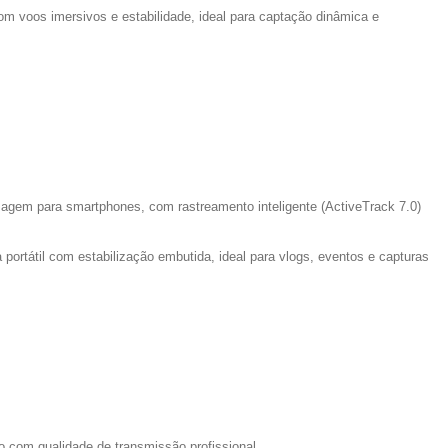
 voos imersivos e estabilidade, ideal para captação dinâmica e
magem para smartphones, com rastreamento inteligente (ActiveTrack 7.0)
portátil com estabilização embutida, ideal para vlogs, eventos e capturas
 com qualidade de transmissão profissional.