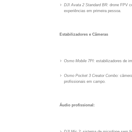
DJI Avata 2 Standard BR:
drone FPV com
experiências em primeira pessoa.
Estabilizadores e Câmeras
Osmo Mobile 7PI:
estabilizadores de i
Osmo Pocket 3 Creator Combo:
câmera 
profissionais em campo.
Áudio profissional:
DJI Mic 2:
sistema de microfone sem fio