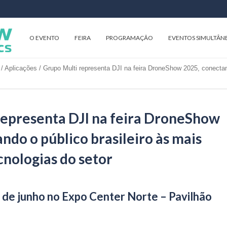
O EVENTO
FEIRA
PROGRAMAÇÃO
EVENTOS SIMULTÂN
/
Aplicações
/
Grupo Multi representa DJI na feira DroneShow 2025, conectan
representa DJI na feira DroneShow
ndo o público brasileiro às mais
nologias do setor
5 de junho no Expo Center Norte – Pavilhão