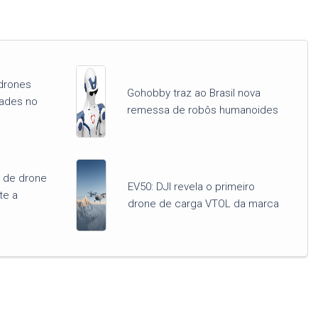
drones
Gohobby traz ao Brasil nova
dades no
remessa de robôs humanoides
o de drone
EV50: DJI revela o primeiro
te a
drone de carga VTOL da marca