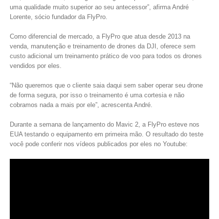
uma qualidade muito superior ao seu antecessor”, afirma André
Lorente, sócio fundador da FlyPro.
Como diferencial de mercado, a FlyPro que atua desde 2013 na
venda, manutenção e treinamento de drones da DJI, oferece sem
custo adicional um treinamento prático de voo para todos os drones
vendidos por eles.
“Não queremos que o cliente saia daqui sem saber operar seu drone
de forma segura, por isso o treinamento é uma cortesia e não
cobramos nada a mais por ele”, acrescenta André.
Durante a semana de lançamento do Mavic 2, a FlyPro esteve nos
EUA testando o equipamento em primeira mão. O resultado do teste
você pode conferir nos vídeos publicados por eles no Youtube: