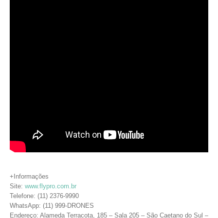
+Informações
Site:
www.flypro.com.br
Telefone: (11) 2376-9990
WhatsApp: (11) 999-DRONES
Endereço: Alameda Terracota, 185 – Sala 205 – São Caetano do Sul –