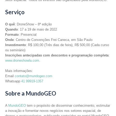
Serviço
O quê
: DroneShow – 8ª edição
Quando
: 17 a 19 de maio de 2022
Formato
: Presencial
Onde
: Centro de Convenções Frei Caneca, em São Paulo
Investimento
: R$ 100,00 (Três dias de feira), R$ 500,00 (Cada curso
ou seminário)
Inscrições antecipadas com descontos e programação completa
:
www.droneshowla.com
.
Mais informações:
Email
contato@mundogeo.com
Whatsapp
41 99919-1357
Sobre a MundoGEO
A
MundoGEO
tem o propósito de disseminar conhecimento, estimular
a inovação e fomentar novos negócios nos setores espacial, de
drones e geotecnologias, publicando conteúdos no portal MundoGEO,