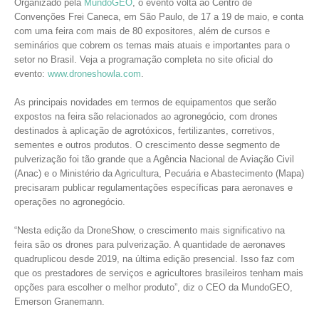
Organizado pela
MundoGEO
, o evento volta ao Centro de
Convenções Frei Caneca, em São Paulo, de 17 a 19 de maio, e conta
com uma feira com mais de 80 expositores, além de cursos e
seminários que cobrem os temas mais atuais e importantes para o
setor no Brasil. Veja a programação completa no site oficial do
evento:
www.droneshowla.com
.
As principais novidades em termos de equipamentos que serão
expostos na feira são relacionados ao agronegócio, com drones
destinados à aplicação de agrotóxicos, fertilizantes, corretivos,
sementes e outros produtos. O crescimento desse segmento de
pulverização foi tão grande que a Agência Nacional de Aviação Civil
(Anac) e o Ministério da Agricultura, Pecuária e Abastecimento (Mapa)
precisaram publicar regulamentações específicas para aeronaves e
operações no agronegócio.
“Nesta edição da DroneShow, o crescimento mais significativo na
feira são os drones para pulverização. A quantidade de aeronaves
quadruplicou desde 2019, na última edição presencial. Isso faz com
que os prestadores de serviços e agricultores brasileiros tenham mais
opções para escolher o melhor produto”, diz o CEO da MundoGEO,
Emerson Granemann.