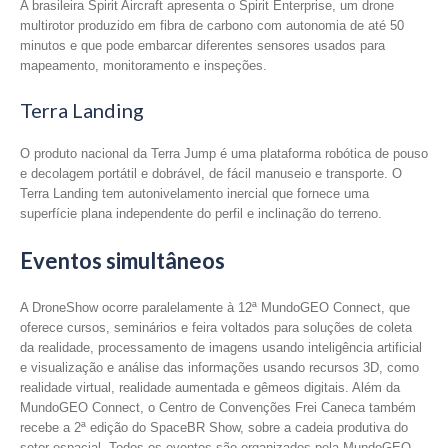
A brasileira Spirit Aircraft apresenta o Spirit Enterprise, um drone
multirotor produzido em fibra de carbono com autonomia de até 50
minutos e que pode embarcar diferentes sensores usados para
mapeamento, monitoramento e inspeções.
Terra Landing
O produto nacional da Terra Jump é uma plataforma robótica de pouso
e decolagem portátil e dobrável, de fácil manuseio e transporte. O
Terra Landing tem autonivelamento inercial que fornece uma
superfície plana independente do perfil e inclinação do terreno.
Eventos simultâneos
A DroneShow ocorre paralelamente à 12ª MundoGEO Connect, que
oferece cursos, seminários e feira voltados para soluções de coleta
da realidade, processamento de imagens usando inteligência artificial
e visualização e análise das informações usando recursos 3D, como
realidade virtual, realidade aumentada e gêmeos digitais. Além da
MundoGEO Connect, o Centro de Convenções Frei Caneca também
recebe a 2ª edição do SpaceBR Show, sobre a cadeia produtiva do
setor espacial. Todos os eventos são organizados pela MundoGEO.