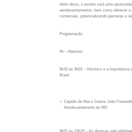
Além disso, o evento será uma oportunida
aerolevantamentos, bem como oferecer a o
comerciais, potencializando parcerias e n
Programação:
9h – Abertura
9h30 às 9h55 – Histórico e a importância
Brasil
Capitão de Mar e Guerra João Franswil
Aerolevantamento do MD
9h55 às 10h20 – As diversas aplicabilida