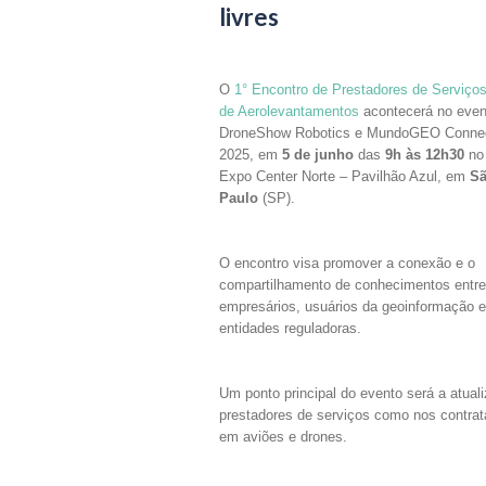
livres
O
1° Encontro de Prestadores de Serviço
de Aerolevantamentos
acontecerá no even
DroneShow Robotics e MundoGEO Conne
2025, em
5 de junho
das
9h às 12h30
no
Expo Center Norte – Pavilhão Azul, em
S
Paulo
(SP).
O encontro visa promover a conexão e o
compartilhamento de conhecimentos entre
empresários, usuários da geoinformação e
entidades reguladoras.
Um ponto principal do evento será a atual
prestadores de serviços como nos contra
em aviões e drones.