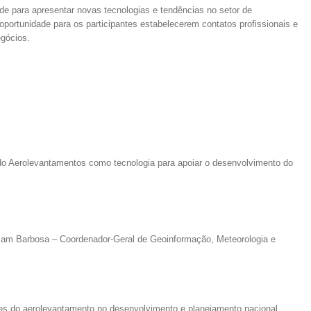
de para apresentar novas tecnologias e tendências no setor de
portunidade para os participantes estabelecerem contatos profissionais e
egócios.
 do Aerolevantamentos como tecnologia para apoiar o desenvolvimento do
liam Barbosa – Coordenador-Geral de Geoinformação, Meteorologia e
des do aerolevantamento no desenvolvimento e planejamento nacional