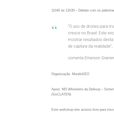
11h45 às 12h30 – Debate com os palestra
“O uso de drones para m
cresce no Brasil. Este en
mostrar resultados dest
de captura da realidade”,
comenta Emerson Grane
Organização: MundoGEO
Apoio: MD (Ministério da Defesa) – Siste
(SisCLATEN)
Este workskop tem acesso livre para inscri