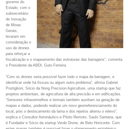
governo do
Estado, com o
subsecretário
de Inovação
de Minas
Gerais,
levaram em
consideração o
uso de drones
para reforçar a
fiscalização e o mapeamento das estruturas das barragens”, comenta
o Presidente da ABDI, Guto Ferreira.
“Com os drones seria possível fazer todo o mapa da barragem, e
identificar onde há fissura ou algum outro problema”, afirma Gabriel
Postiglioni, Sócio da Nong Precision Agriculture, uma startup que faz
projetos ambientais, de agricultura de alta precisão e em edificações.
“Sensores infravermelhos e termais também auxiliam na geração de
mapas e dados, podendo realizar um novo georreferenciamento do
local, pois o deslocamento da lama e dos rejeitos alterou o relevo”,
explica o Consultor Aeronáutico e Piloto Remoto, Saulo Santana, que
é Fundador e Sócio da startup Verde Drone, de Belo Horizonte. Com
estes mapas também é possível fazer o planejamento estratégico