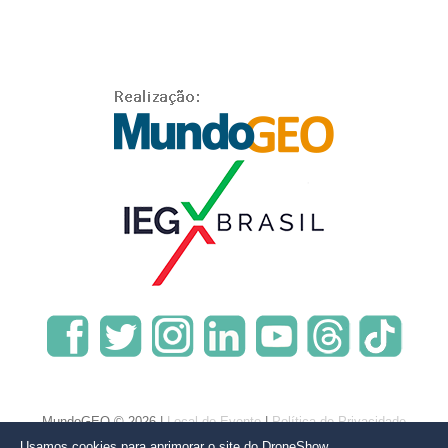
MundoGEO © 2026 |
Local do Evento
|
Política de Privacidade
Usamos cookies para aprimorar o site do DroneShow.