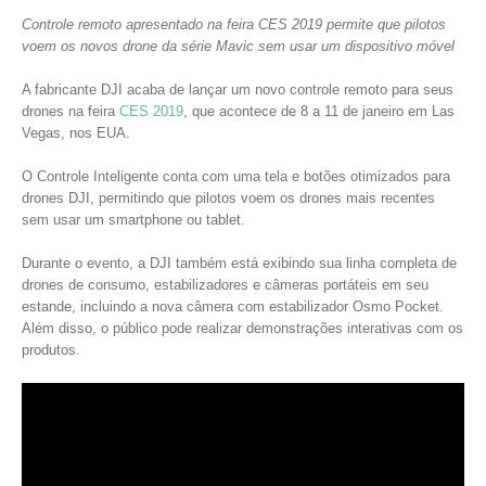
Controle remoto apresentado na feira CES 2019 permite que pilotos
voem os novos drone da série Mavic sem usar um dispositivo móvel
A fabricante DJI acaba de lançar um novo controle remoto para seus
drones na feira
CES 2019
, que acontece de 8 a 11 de janeiro em Las
Vegas, nos EUA.
O Controle Inteligente conta com uma tela e botões otimizados para
drones DJI, permitindo que pilotos voem os drones mais recentes
sem usar um smartphone ou tablet.
Durante o evento, a DJI também está exibindo sua linha completa de
drones de consumo, estabilizadores e câmeras portáteis em seu
estande, incluindo a nova câmera com estabilizador Osmo Pocket.
Além disso, o público pode realizar demonstrações interativas com os
produtos.