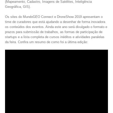
(Mapeamento, Cadastro, Imagens de Satélites, Inteligência
Geográfica, GIS).
Os sites do MundoGEO Connect e DroneShow 2019 apresentam o
time de curadores que está ajudando a desenhar de forma inovadora
os conteúdos dos eventos. Ainda este ano será divulgado o formato e
prazos para submissão de trabalhos, as formas de participação de
startups e a lista completa de cursos inéditos e atividades paralelas
da feira. Confira um resumo de como foi a última edição: