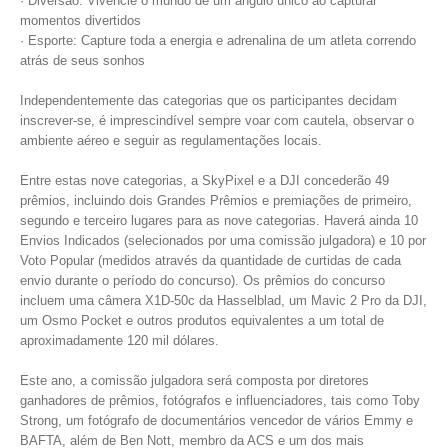
· Diversão: Vivencie o mundo de um ângulo único ao capturar
momentos divertidos
· Esporte: Capture toda a energia e adrenalina de um atleta correndo
atrás de seus sonhos
Independentemente das categorias que os participantes decidam
inscrever-se, é imprescindível sempre voar com cautela, observar o
ambiente aéreo e seguir as regulamentações locais.
Entre estas nove categorias, a SkyPixel e a DJI concederão 49
prêmios, incluindo dois Grandes Prêmios e premiações de primeiro,
segundo e terceiro lugares para as nove categorias. Haverá ainda 10
Envios Indicados (selecionados por uma comissão julgadora) e 10 por
Voto Popular (medidos através da quantidade de curtidas de cada
envio durante o período do concurso). Os prêmios do concurso
incluem uma câmera X1D-50c da Hasselblad, um Mavic 2 Pro da DJI,
um Osmo Pocket e outros produtos equivalentes a um total de
aproximadamente 120 mil dólares.
Este ano, a comissão julgadora será composta por diretores
ganhadores de prêmios, fotógrafos e influenciadores, tais como Toby
Strong, um fotógrafo de documentários vencedor de vários Emmy e
BAFTA, além de Ben Nott, membro da ACS e um dos mais