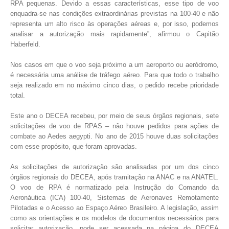
RPA pequenas. Devido a essas características, esse tipo de voo
enquadra-se nas condições extraordinárias previstas na 100-40 e não
representa um alto risco às operações aéreas e, por isso, podemos
analisar a autorização mais rapidamente”, afirmou o Capitão
Haberfeld.
Nos casos em que o voo seja próximo a um aeroporto ou aeródromo,
é necessária uma análise de tráfego aéreo. Para que todo o trabalho
seja realizado em no máximo cinco dias, o pedido recebe prioridade
total.
Este ano o DECEA recebeu, por meio de seus órgãos regionais, sete
solicitações de voo de RPAS – não houve pedidos para ações de
combate ao Aedes aegypti. No ano de 2015 houve duas solicitações
com esse propósito, que foram aprovadas.
As solicitações de autorização são analisadas por um dos cinco
órgãos regionais do DECEA, após tramitação na ANAC e na ANATEL.
O voo de RPA é normatizado pela Instrução do Comando da
Aeronáutica (ICA) 100-40, Sistemas de Aeronaves Remotamente
Pilotadas e o Acesso ao Espaço Aéreo Brasileiro. A legislação, assim
como as orientações e os modelos de documentos necessários para
solicitar autorização, pode ser acessada na página do DECEA