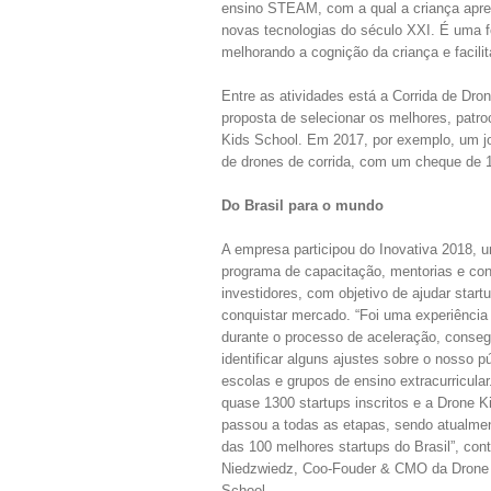
ensino STEAM, com a qual a criança aprend
novas tecnologias do século XXI. É uma fo
melhorando a cognição da criança e facili
Entre as atividades está a Corrida de Dro
proposta de selecionar os melhores, patr
Kids School. Em 2017, por exemplo, um jo
de drones de corrida, com um cheque de 1 
Do Brasil para o mundo
A empresa participou do Inovativa 2018, 
programa de capacitação, mentorias e c
investidores, com objetivo de ajudar start
conquistar mercado. “Foi uma experiência 
durante o processo de aceleração, conse
identificar alguns ajustes sobre o nosso pú
escolas e grupos de ensino extracurricula
quase 1300 startups inscritos e a Drone K
passou a todas as etapas, sendo atualme
das 100 melhores startups do Brasil”, cont
Niedzwiedz, Coo-Fouder & CMO da Drone
School.