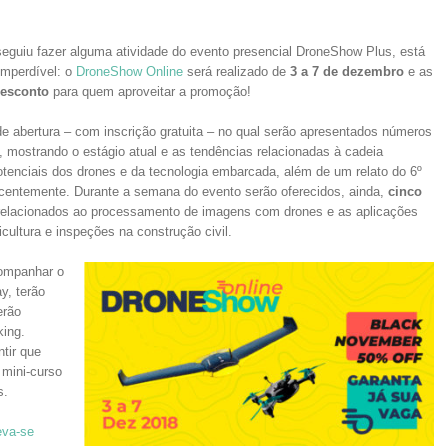
eguiu fazer alguma atividade do evento presencial DroneShow Plus, está
imperdível: o
DroneShow Online
será realizado de
3 a 7 de dezembro
e as
esconto
para quem aproveitar a promoção!
e abertura – com inscrição gratuita – no qual serão apresentados números
, mostrando o estágio atual e as tendências relacionadas à cadeia
potenciais dos drones e da tecnologia embarcada, além de um relato do 6º
ecentemente. Durante a semana do evento serão oferecidos, ainda,
cinco
 relacionados ao processamento de imagens com drones e as aplicações
cultura e inspeções na construção civil.
companhar o
y, terão
erão
king.
tir que
 mini-curso
s.
eva-se