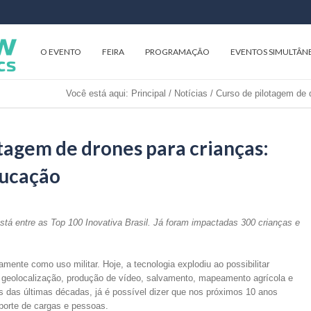
O EVENTO
FEIRA
PROGRAMAÇÃO
EVENTOS SIMULTÂN
Você está aqui:
Principal
/
Notícias
/
Curso de pilotagem de 
tagem de drones para crianças:
ducação
está entre as Top 100 Inovativa Brasil. Já foram impactadas 300 crianças e
mente como uso militar. Hoje, a tecnologia explodiu ao possibilitar
 geolocalização, produção de vídeo, salvamento, mapeamento agrícola e
 das últimas décadas, já é possível dizer que nos próximos 10 anos
sporte de cargas e pessoas.