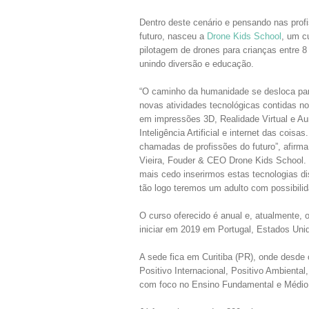
Dentro deste cenário e pensando nas prof
futuro, nasceu a
Drone Kids School
, um c
pilotagem de drones para crianças entre 8
unindo diversão e educação.
“O caminho da humanidade se desloca pa
novas atividades tecnológicas contidas no
em impressões 3D, Realidade Virtual e A
Inteligência Artificial e internet das coisas
chamadas de profissões do futuro”, afirma
Vieira, Fouder & CEO Drone Kids School.
mais cedo inserirmos estas tecnologias di
tão logo teremos um adulto com possibili
O curso oferecido é anual e, atualmente, 
iniciar em 2019 em Portugal, Estados Unid
A sede fica em Curitiba (PR), onde desde o
Positivo Internacional, Positivo Ambienta
com foco no Ensino Fundamental e Médio