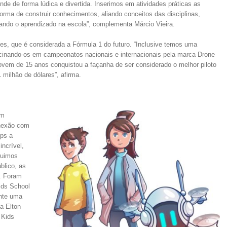
e de forma lúdica e divertida. Inserimos em atividades práticas as
rma de construir conhecimentos, aliando conceitos das disciplinas,
tando o aprendizado na escola”, complementa Márcio Vieira.
nes, que é considerada a Fórmula 1 do futuro. “Inclusive temos uma
ocinando-os em campeonatos nacionais e internacionais pela marca Drone
vem de 15 anos conquistou a façanha de ser considerado o melhor piloto
milhão de dólares”, afirma.
um
onexão com
ups a
incrível,
guimos
blico, as
r. Foram
ids School
nte uma
a Elton
 Kids