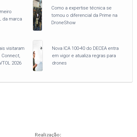
Como a expertise técnica se
imeiro
tornou o diferencial da Prime na
L da marca
DroneShow
ais visitaram
Nova ICA 100-40 do DECEA entra
 Connect,
em vigor e atualiza regras para
VTOL 2026
drones