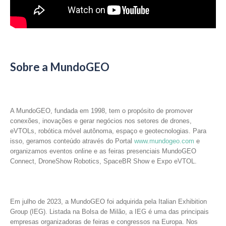
Sobre a MundoGEO
A MundoGEO, fundada em 1998, tem o propósito de promover
conexões, inovações e gerar negócios nos setores de drones,
eVTOLs, robótica móvel autônoma, espaço e geotecnologias. Para
isso, geramos conteúdo através do Portal
www.mundogeo.com
e
organizamos eventos online e as feiras presenciais MundoGEO
Connect, DroneShow Robotics, SpaceBR Show e Expo eVTOL.
Em julho de 2023, a MundoGEO foi adquirida pela Italian Exhibition
Group (IEG). Listada na Bolsa de Milão, a IEG é uma das principais
empresas organizadoras de feiras e congressos na Europa. Nos