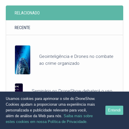
RELACIONADO
RECENTE
Geointeligência e Drones no combate
ao crime organizado
Seminário no DroneShow debaterá o uso
de Drones e Geotecnologias no setor
Usamos cookies para aprimorar o site do DroneShow.
Agroflorestal
Cookies ajudam a proporcionar uma experiência mais
personalizada e publicidade relevante para você,
Entendi
além de análise da Web para nós.
Saiba mais sobre
estes cookies em nossa Política de Privacidade.