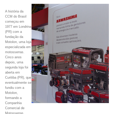
A história da
CCM do Brasil
começou em
1977 em Londrina
(PR) com a
fundação da
Motolon, uma loja
especializada em
motosserras.
Cinco anos
depois, uma
segunda loja foi
aberta em
Curitiba (PR), que
eventualmente se
fundiu com a
Motolon,
formando a
Companhia
Comercial de
Motosserras