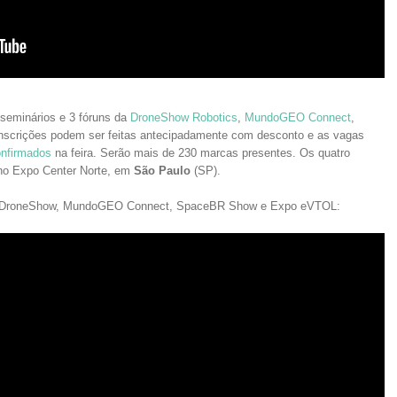
seminários e 3 fóruns da
DroneShow Robotics
,
MundoGEO Connect
,
nscrições podem ser feitas antecipadamente com desconto e as vagas
onfirmados
na feira. Serão mais de 230 marcas presentes. Os quatro
o Expo Center Norte, em
São Paulo
(SP).
 do DroneShow, MundoGEO Connect, SpaceBR Show e Expo eVTOL: