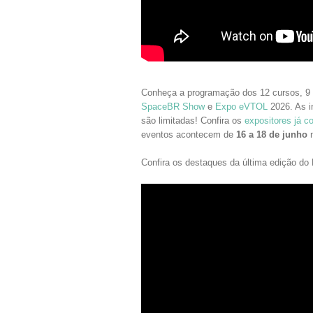
Conheça a programação dos 12 cursos, 9 
SpaceBR Show
e
Expo eVTOL
2026. As i
são limitadas! Confira os
expositores já c
eventos acontecem de
16 a 18 de junho
n
Confira os destaques da última edição