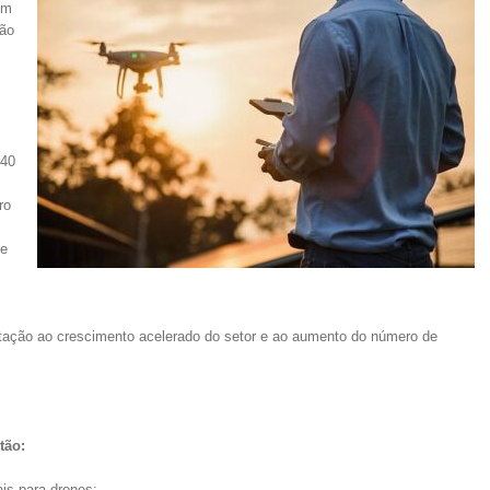
em
ção
-40
ro
 e
m
tação ao crescimento acelerado do setor e ao aumento do número de
tão:
is para drones;