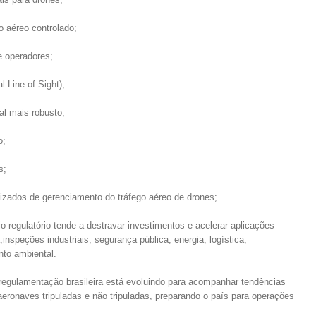
o aéreo controlado;
e operadores;
Line of Sight);
l mais robusto;
o;
s;
izados de gerenciamento do tráfego aéreo de drones;
o regulatório tende a destravar investimentos e acelerar aplicações
,inspeções industriais, segurança pública, energia, logística,
nto ambiental.
 regulamentação brasileira está evoluindo para acompanhar tendências
 aeronaves tripuladas e não tripuladas, preparando o país para operações