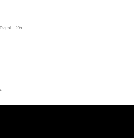
igital – 20h.
w: