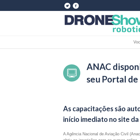
Voc
ANAC disponib
seu Portal de
As capacitações são auto
início imediato no site d
A Agência Nacional de Aviação Civil (Anac