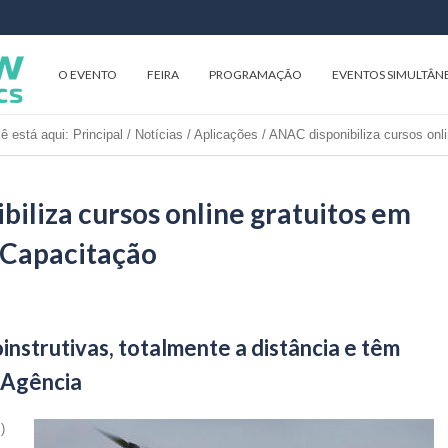
O EVENTO
FEIRA
PROGRAMAÇÃO
EVENTOS SIMULTÂN
ê está aqui:
Principal
/
Notícias
/
Aplicações
/
ANAC disponibiliza cursos onl
iliza cursos online gratuitos em
 Capacitação
instrutivas, totalmente a distância e têm
a Agência
)