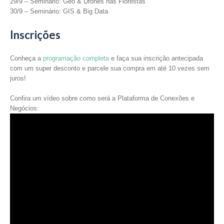
29/9 – Seminário: Geo & Drones nas Florestas
30/9 – Seminário: GIS & Big Data
Inscrições
Conheça a
programação completa
e faça sua inscrição antecipada
com um super desconto e parcele sua compra em até 10 vezes sem
juros!
Confira um vídeo sobre como será a Plataforma de Conexões e
Negócios: