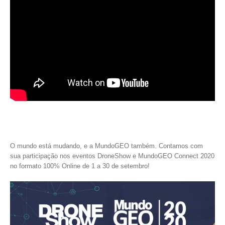
O mundo está mudando, e a MundoGEO também. Contamos com
sua participação nos eventos DroneShow e MundoGEO Connect 2020
no formato 100% Online de 1 a 30 de setembro!