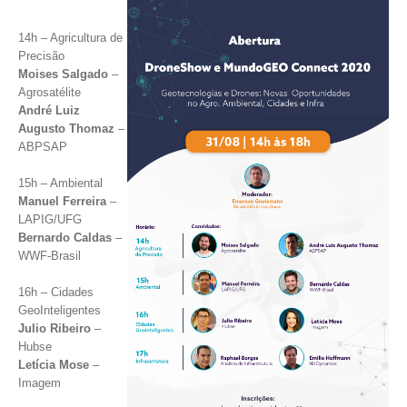
14h – Agricultura de
Precisão
Moises Salgado
–
Agrosatélite
André Luiz
Augusto Thomaz
–
ABPSAP
15h – Ambiental
Manuel Ferreira
–
LAPIG/UFG
Bernardo Caldas
–
WWF-Brasil
16h – Cidades
GeoInteligentes
Julio Ribeiro
–
Hubse
Letícia Mose
–
Imagem