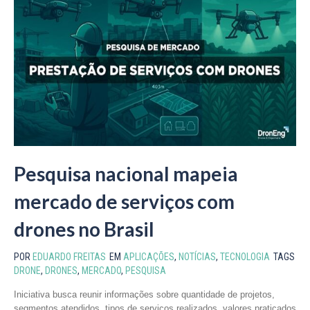
Pesquisa nacional mapeia
mercado de serviços com
drones no Brasil
POR
EDUARDO FREITAS
EM
APLICAÇÕES
,
NOTÍCIAS
,
TECNOLOGIA
TAGS
DRONE
,
DRONES
,
MERCADO
,
PESQUISA
Iniciativa busca reunir informações sobre quantidade de projetos,
segmentos atendidos, tipos de serviços realizados, valores praticados