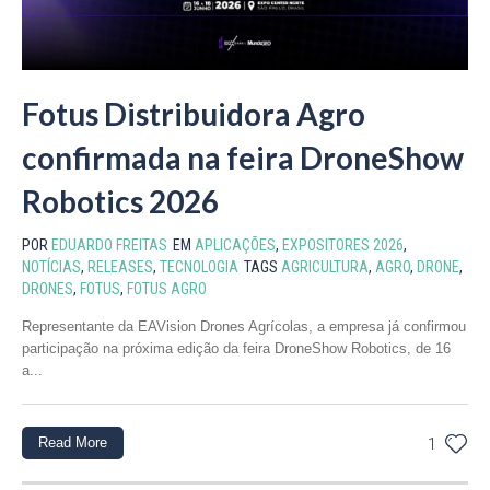
Fotus Distribuidora Agro
confirmada na feira DroneShow
Robotics 2026
POR
EDUARDO FREITAS
EM
APLICAÇÕES
,
EXPOSITORES 2026
,
NOTÍCIAS
,
RELEASES
,
TECNOLOGIA
TAGS
AGRICULTURA
,
AGRO
,
DRONE
,
DRONES
,
FOTUS
,
FOTUS AGRO
Representante da EAVision Drones Agrícolas, a empresa já confirmou
participação na próxima edição da feira DroneShow Robotics, de 16
a...
Read More
1