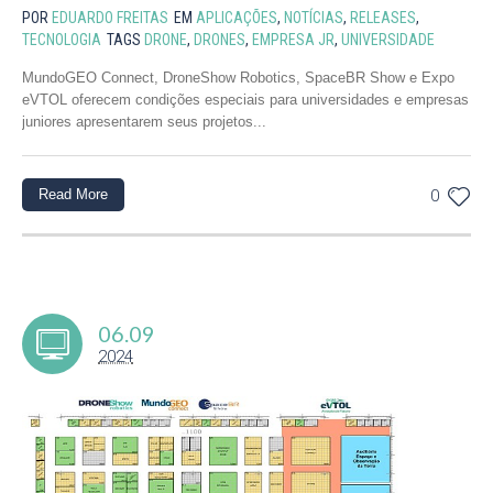
POR
EDUARDO FREITAS
EM
APLICAÇÕES
,
NOTÍCIAS
,
RELEASES
,
TECNOLOGIA
TAGS
DRONE
,
DRONES
,
EMPRESA JR
,
UNIVERSIDADE
MundoGEO Connect, DroneShow Robotics, SpaceBR Show e Expo
eVTOL oferecem condições especiais para universidades e empresas
juniores apresentarem seus projetos...
Read More
0
06.09
2024