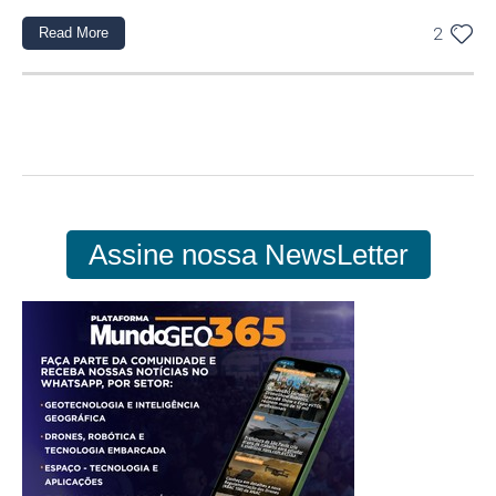
Read More
2
Assine nossa NewsLetter