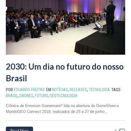
2030: Um dia no futuro do nosso
Brasil
POR
EDUARDO FREITAS
EM
NOTÍCIAS
,
RELEASES
,
TECNOLOGIA
TAGS
BRASIL
,
DRONES
,
FUTURO
,
GEOTECNOLOGIA
Crônica de Emerson Granemann* lida na abertura do DroneShow e
MundoGEO Connect 2019, realizados de 25 a 27 de junho...
Read More