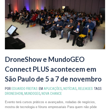
DroneShow e MundoGEO
Connect PLUS acontecem em
São Paulo de 5 a 7 de novembro
POR
EDUARDO FREITAS
EM
APLICAÇÕES
,
NOTÍCIAS
,
RELEASES
TAGS
DRONESHOW
,
MUNDOGEO
,
NOVA CHANCE
Evento terá cursos práticos e avançados, rodadas de negócios,
mostra de tecnologia e fóruns empresariais Para quem não pôde