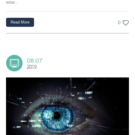
estar...
Read More
0
08.07
2019