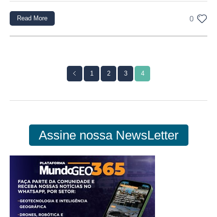
Read More
0
1
2
3
4
Assine nossa NewsLetter