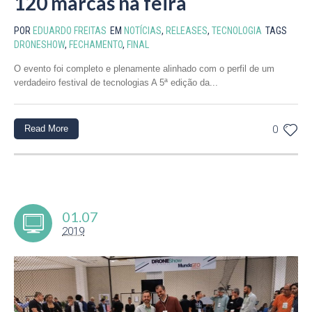
120 marcas na feira
POR
EDUARDO FREITAS
EM
NOTÍCIAS
,
RELEASES
,
TECNOLOGIA
TAGS
DRONESHOW
,
FECHAMENTO
,
FINAL
O evento foi completo e plenamente alinhado com o perfil de um
verdadeiro festival de tecnologias A 5ª edição da...
Read More
0
01.07
2019