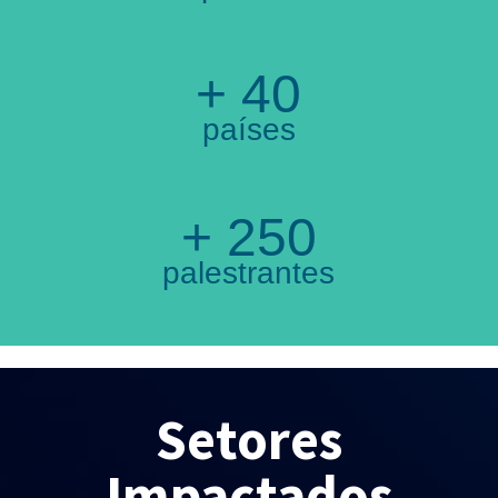
+ 40
países
+ 250
palestrantes
Setores
Impactados