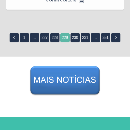
8 de maio de 2018
1
…
227
228
229
230
231
…
351