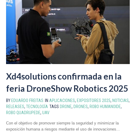
Xd4solutions confirmada en la
feria DroneShow Robotics 2025
BY
EDUARDO FREITAS
IN
APLICACIONES
,
EXPOSITORES 2025
,
NOTICIAS
,
RELEASES
,
TECNOLOGÍA
TAGS
DRONE
,
DRONES
,
ROBO HUMANOIDE
,
ROBO QUADRUPEDE
,
UAV
Con el objetivo de promover siempre la seguridad y minimizar la
exposición humana a riesgos mediante el uso de innovaciones...