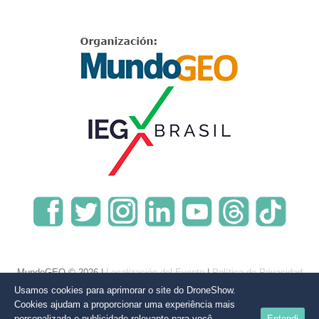
MundoGEO © 2026 |
Localización del Evento
|
Política de Privacidad
Usamos cookies para aprimorar o site do DroneShow.
Cookies ajudam a proporcionar uma experiência mais
personalizada e publicidade relevante para você,
Entendi