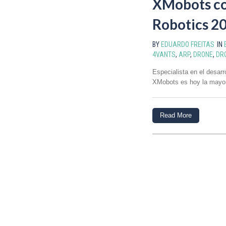
XMobots co
Robotics 2
BY
EDUARDO FREITAS
IN
4VANTS
,
ARP
,
DRONE
,
DR
Especialista en el desar
XMobots es hoy la mayor 
Read More