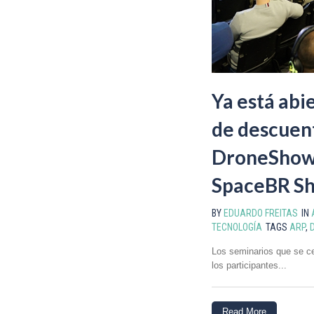
Ya está abi
de descuent
DroneShow
SpaceBR Sh
BY
EDUARDO FREITAS
IN
TECNOLOGÍA
TAGS
ARP
,
Los seminarios que se ce
los participantes...
Read More