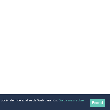
a você, além de análise da Web para nós.
Saiba mais sobre
Entendi