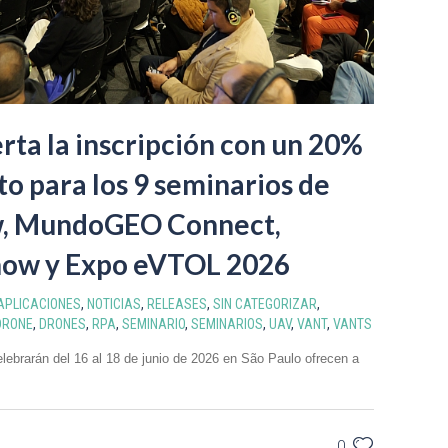
erta la inscripción con un 20%
o para los 9 seminarios de
, MundoGEO Connect,
ow y Expo eVTOL 2026
APLICACIONES
,
NOTICIAS
,
RELEASES
,
SIN CATEGORIZAR
,
DRONE
,
DRONES
,
RPA
,
SEMINARIO
,
SEMINARIOS
,
UAV
,
VANT
,
VANTS
lebrarán del 16 al 18 de junio de 2026 en São Paulo ofrecen a
0