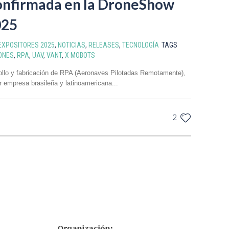
nfirmada en la DroneShow
025
EXPOSITORES 2025
,
NOTICIAS
,
RELEASES
,
TECNOLOGÍA
TAGS
ONES
,
RPA
,
UAV
,
VANT
,
X MOBOTS
rollo y fabricación de RPA (Aeronaves Pilotadas Remotamente),
empresa brasileña y latinoamericana...
2