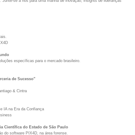
. Junte-se a nós para uma manhã de inovação, insights de lideranças
ais.
PIX4D
Mundo
oluções específicas para o mercado brasileiro.
arceria de Sucesso”
ntiago & Cintra
 e IA na Era da Confiança
usiness
ia Científica do Estado de São Paulo
ão do software PIX4D, na área forense.