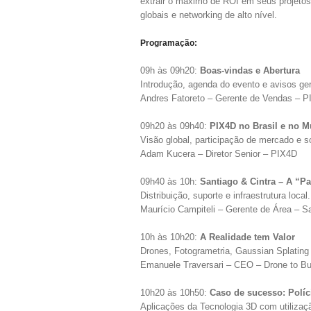
extrair o máximo de ROI em seus projetos
globais e networking de alto nível.
Programação:
09h às 09h20:
Boas-vindas e Abertura
Introdução, agenda do evento e avisos ger
Andres Fatoreto – Gerente de Vendas – 
09h20 às 09h40:
PIX4D no Brasil e no 
Visão global, participação de mercado e s
Adam Kucera – Diretor Senior – PIX4D
09h40 às 10h:
Santiago & Cintra – A “P
Distribuição, suporte e infraestrutura local.
Maurício Campiteli – Gerente de Área – Sa
10h às 10h20:
A Realidade tem Valor
Drones, Fotogrametria, Gaussian Splating
Emanuele Traversari – CEO – Drone to B
10h20 às 10h50:
Caso de sucesso: Políc
Aplicações da Tecnologia 3D com utilizaç