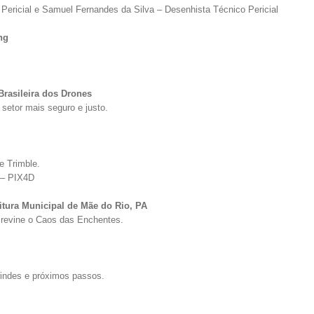
o Pericial e Samuel Fernandes da Silva – Desenhista Técnico Pericial
ng
rasileira dos Drones
setor mais seguro e justo.
e Trimble.
 – PIX4D
itura Municipal de Mãe do Rio, PA
Previne o Caos das Enchentes.
brindes e próximos passos.